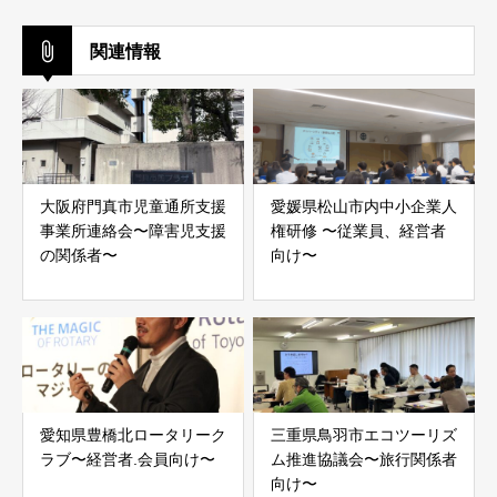
関連情報
大阪府門真市児童通所支援
愛媛県松山市内中小企業人
事業所連絡会〜障害児支援
権研修 〜従業員、経営者
の関係者〜
向け〜
愛知県豊橋北ロータリーク
三重県鳥羽市エコツーリズ
ラブ〜経営者.会員向け〜
ム推進協議会〜旅行関係者
向け〜