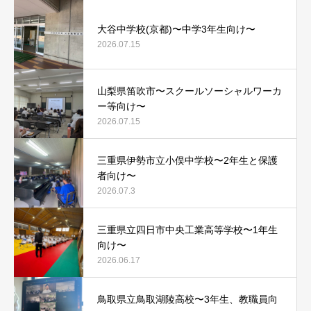
大谷中学校(京都)〜中学3年生向け〜
2026.07.15
山梨県笛吹市〜スクールソーシャルワーカ
ー等向け〜
2026.07.15
三重県伊勢市立小俣中学校〜2年生と保護
者向け〜
2026.07.3
三重県立四日市中央工業高等学校〜1年生
向け〜
2026.06.17
鳥取県立鳥取湖陵高校〜3年生、教職員向