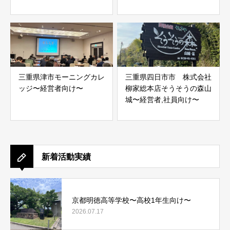
三重県津市モーニングカレ
三重県四日市市 株式会社
ッジ〜経営者向け〜
柳家総本店そうそうの森山
城〜経営者,社員向け〜
新着活動実績
京都明徳高等学校〜高校1年生向け〜
2026.07.17