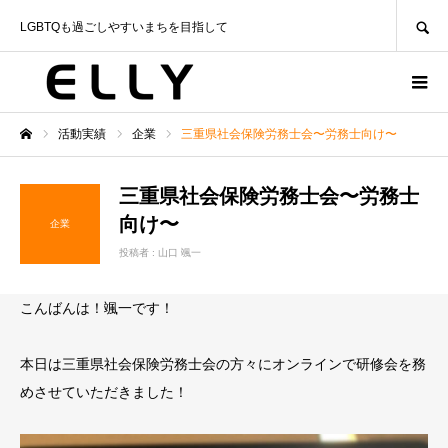
SEARCH
LGBTQも過ごしやすいまちを目指して
活動実績
企業
三重県社会保険労務士会〜労務士向け〜
ホーム
三重県社会保険労務士会〜労務士
向け〜
企業
投稿者 :
山口 颯一
こんばんは！颯一です！
本日は三重県社会保険労務士会の方々にオンラインで研修会を務
めさせていただきました！