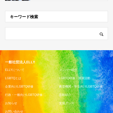
キーワード検索
一般社団法人ELLY
ELLYについて
メンバー紹介
LGBTQとは
LGBTQ研修・講演活動
企業向けLGBTQ研修
教育機関・学生向けLGBTQ研修
行政・一般向けLGBTQ研修
活動紹介
お知らせ
支援グッズ
お問い合わせ