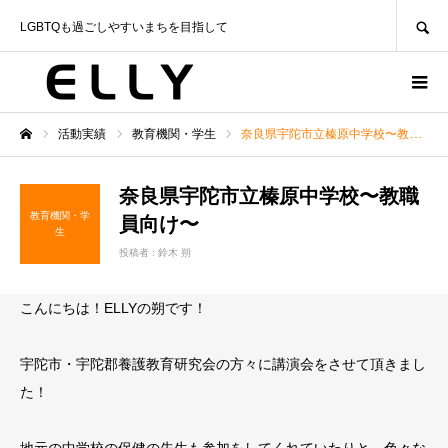
SEARCH
LGBTQも過ごしやすいまちを目指して
活動実績
教育機関・学生
奈良県宇陀市立榛原中学校〜教職員向け〜
ホーム
奈良県宇陀市立榛原中学校〜教職
教育機関・学
員向け〜
生
投稿者 :
鈴木 朔
こんにちは！ELLYの朔です！
宇陀市・宇陀郡養護教育研究会の方々に講演会をさせて頂きまし
た！