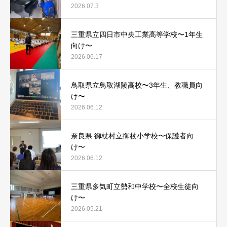
2026.07.3
三重県立四日市中央工業高等学校〜1年生
向け〜
2026.06.17
鳥取県立鳥取湖陵高校〜3年生、教職員向
け〜
2026.06.12
奈良県 御杖村立御杖小学校〜保護者向
け〜
2026.06.12
三重県多気町立勢和中学校〜全校生徒向
け〜
2026.05.21