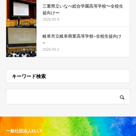
三重県立いなべ総合学園高等学校〜全校生
徒向け〜
2026.05.9
岐阜市立岐阜商業高等学校~全校生徒向け
~
2026.05.1
キーワード検索
一般社団法人ELLY