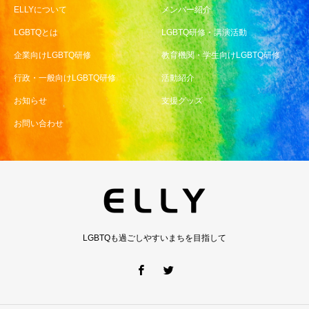
ELLYについて
メンバー紹介
LGBTQとは
LGBTQ研修・講演活動
企業向けLGBTQ研修
教育機関・学生向けLGBTQ研修
行政・一般向けLGBTQ研修
活動紹介
お知らせ
支援グッズ
お問い合わせ
LGBTQも過ごしやすいまちを目指して