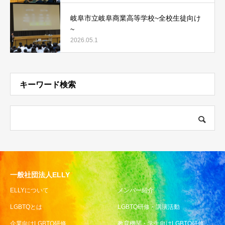
岐阜市立岐阜商業高等学校~全校生徒向け
~
2026.05.1
キーワード検索
一般社団法人ELLY
ELLYについて
メンバー紹介
LGBTQとは
LGBTQ研修・講演活動
企業向けLGBTQ研修
教育機関・学生向けLGBTQ研修