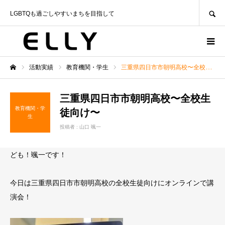
SEARCH
LGBTQも過ごしやすいまちを目指して
活動実績
教育機関・学生
三重県四日市市朝明高校〜全校生徒向け〜
ホーム
三重県四日市市朝明高校〜全校生
教育機関・学
徒向け〜
生
投稿者 :
山口 颯一
ども！颯一です！
今日は三重県四日市市朝明高校の全校生徒向けにオンラインで講
演会！