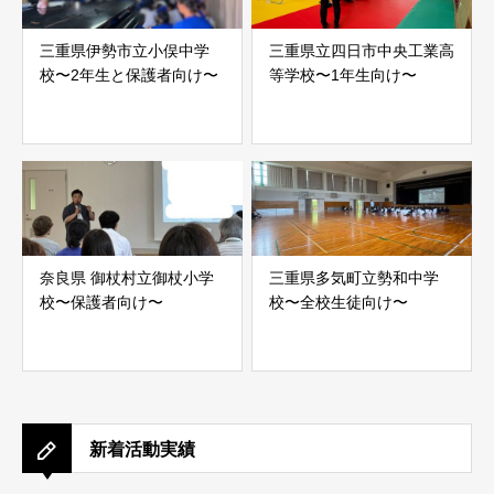
三重県伊勢市立小俣中学
三重県立四日市中央工業高
校〜2年生と保護者向け〜
等学校〜1年生向け〜
奈良県 御杖村立御杖小学
三重県多気町立勢和中学
校〜保護者向け〜
校〜全校生徒向け〜
新着活動実績