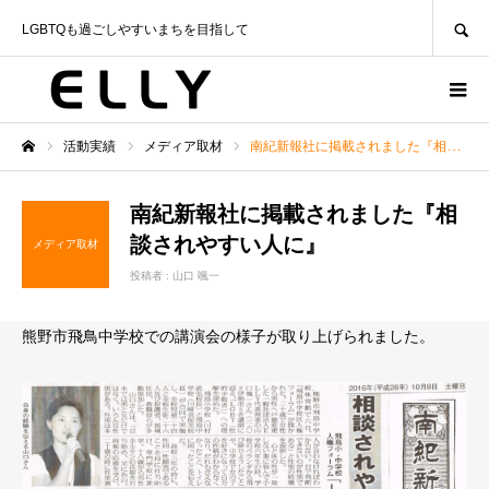
SEARCH
LGBTQも過ごしやすいまちを目指して
活動実績
メディア取材
南紀新報社に掲載されました『相談されやすい人に』
ホーム
南紀新報社に掲載されました『相
談されやすい人に』
メディア取材
投稿者 :
山口 颯一
熊野市飛鳥中学校での講演会の様子が取り上げられました。