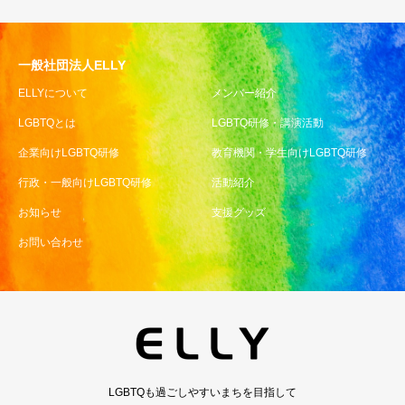
一般社団法人ELLY
ELLYについて
メンバー紹介
LGBTQとは
LGBTQ研修・講演活動
企業向けLGBTQ研修
教育機関・学生向けLGBTQ研修
行政・一般向けLGBTQ研修
活動紹介
お知らせ
支援グッズ
お問い合わせ
LGBTQも過ごしやすいまちを目指して