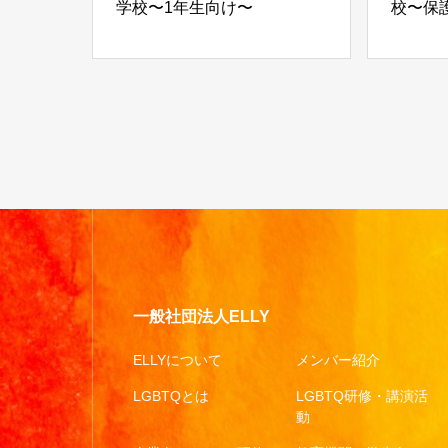
学校〜1年生向け〜
校〜保
一般社団法人ELLY
ELLYについて
メンバー紹介
LGBTQとは
LGBTQ研修・講演活
動