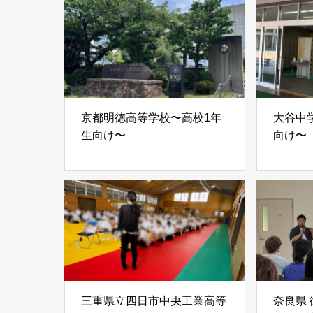
京都明徳高等学校〜高校1年
大谷中学
生向け〜
向け〜
三重県立四日市中央工業高等
奈良県