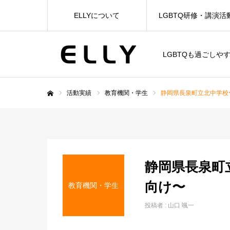
ELLYについて
LGBTQ研修・講演活
LGBTQも過ごしや
活動実績
教育機関・学生
静岡県長泉町立北中学校
ホーム
静岡県長泉町
向け〜
教育機関・学生
投稿者 :
山口 颯一