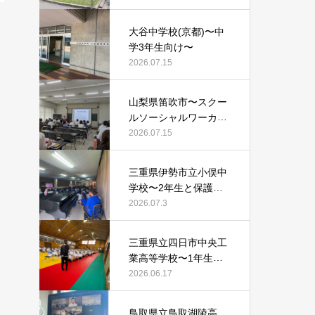
大谷中学校(京都)〜中
学3年生向け〜
2026.07.15
山梨県笛吹市〜スクー
ルソーシャルワーカー
等向け〜
2026.07.15
三重県伊勢市立小俣中
学校〜2年生と保護者
向け〜
2026.07.3
三重県立四日市中央工
業高等学校〜1年生向
け〜
2026.06.17
鳥取県立鳥取湖陵高