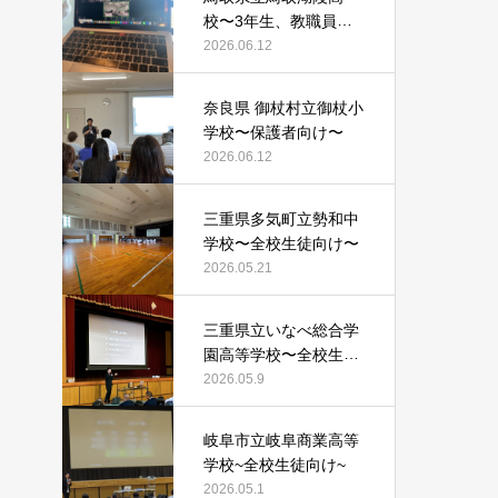
校〜3年生、教職員向
け〜
2026.06.12
奈良県 御杖村立御杖小
学校〜保護者向け〜
2026.06.12
三重県多気町立勢和中
学校〜全校生徒向け〜
2026.05.21
三重県立いなべ総合学
園高等学校〜全校生徒
向け〜
2026.05.9
岐阜市立岐阜商業高等
学校~全校生徒向け~
2026.05.1