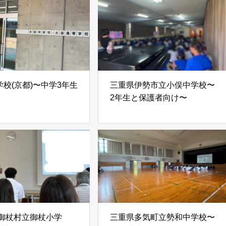
校(京都)〜中学3年生
三重県伊勢市立小俣中学校〜
2年生と保護者向け〜
 御杖村立御杖小学
三重県多気町立勢和中学校〜