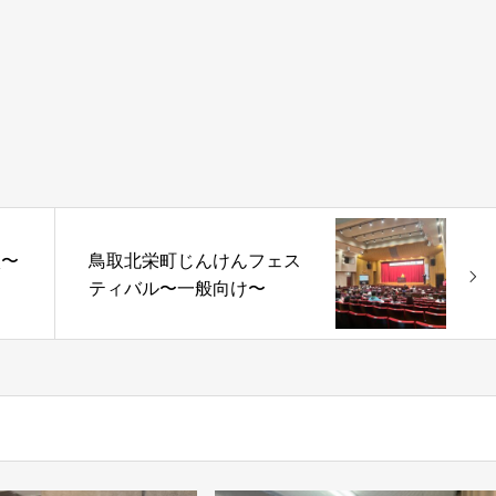
校〜
鳥取北栄町じんけんフェス
ティバル〜一般向け〜