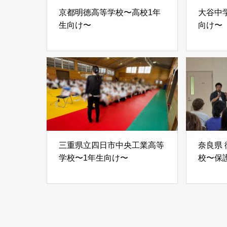
京都明徳高等学校〜高校1年
大谷中学
生向け〜
向け〜
三重県立四日市中央工業高等
奈良県
学校〜1年生向け〜
校〜保