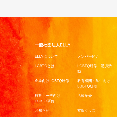
一般社団法人ELLY
ELLYについて
メンバー紹介
LGBTQとは
LGBTQ研修・講演活
動
企業向けLGBTQ研修
教育機関・学生向け
LGBTQ研修
行政・一般向け
活動紹介
LGBTQ研修
お知らせ
支援グッズ