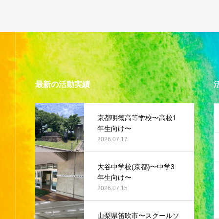
最新の活動実績
京都明徳高等学校〜高校1
年生向け〜
2026.07.17
大谷中学校(京都)〜中学3
年生向け〜
2026.07.15
山梨県笛吹市〜スクールソ