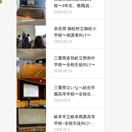
校〜3年生、教職員向
け〜
2026.06.12
奈良県 御杖村立御杖小
学校〜保護者向け〜
2026.06.12
三重県多気町立勢和中
学校〜全校生徒向け〜
2026.05.21
三重県立いなべ総合学
園高等学校〜全校生徒
向け〜
2026.05.9
岐阜市立岐阜商業高等
学校~全校生徒向け~
2026.05.1