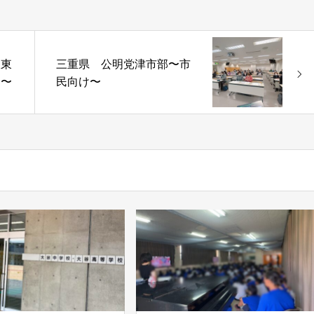
派東
三重県 公明党津市部〜市
会〜
民向け〜