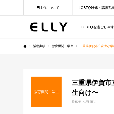
ELLYについて
LGBTQ研修・講演活
LGBTQも過ごしや
活動実績
教育機関・学生
三重県伊賀市立友生小学校
ホーム
三重県伊賀市立
生向け〜
教育機関・学生
投稿者 :
佐野 恒祐