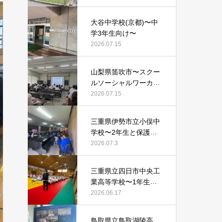
大谷中学校(京都)〜中
学3年生向け〜
2026.07.15
山梨県笛吹市〜スクー
ルソーシャルワーカー
等向け〜
2026.07.15
三重県伊勢市立小俣中
学校〜2年生と保護者
向け〜
2026.07.3
三重県立四日市中央工
業高等学校〜1年生向
け〜
2026.06.17
鳥取県立鳥取湖陵高