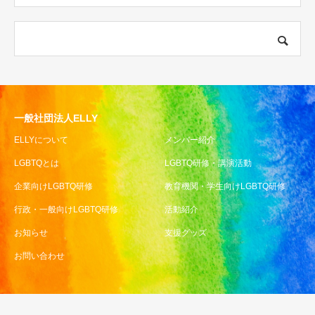
一般社団法人ELLY
ELLYについて
メンバー紹介
LGBTQとは
LGBTQ研修・講演活動
企業向けLGBTQ研修
教育機関・学生向けLGBTQ研修
行政・一般向けLGBTQ研修
活動紹介
お知らせ
支援グッズ
お問い合わせ