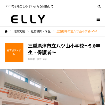
SEARCH
LGBTQも過ごしやすいまちを目指して
活動実績
教育機関・学生
三重県津市立八ツ山小学校〜5.6年生・保護者〜
ホーム
三重県津市立八ツ山小学校〜5.6年
教育機関・学
生・保護者〜
生
投稿者 :
佐野 恒祐