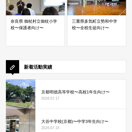
奈良県 御杖村立御杖小学
三重県多気町立勢和中学
校〜保護者向け〜
校〜全校生徒向け〜
新着活動実績
京都明徳高等学校〜高校1年生向け〜
2026.07.17
大谷中学校(京都)〜中学3年生向け〜
2026.07.15