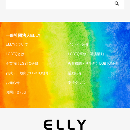
一般社団法人ELLY
ELLYについて
メンバー紹介
LGBTQとは
LGBTQ研修・講演活動
企業向けLGBTQ研修
教育機関・学生向けLGBTQ研修
行政・一般向けLGBTQ研修
活動紹介
お知らせ
支援グッズ
お問い合わせ