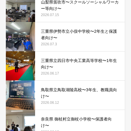
山梨県笛吹市〜スクールソーシャルワーカ
ー等向け〜
2026.07.15
三重県伊勢市立小俣中学校〜2年生と保護
者向け〜
2026.07.3
三重県立四日市中央工業高等学校〜1年生
向け〜
2026.06.17
鳥取県立鳥取湖陵高校〜3年生、教職員向
け〜
2026.06.12
奈良県 御杖村立御杖小学校〜保護者向
け〜