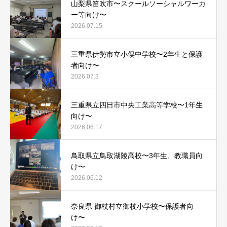
山梨県笛吹市〜スクールソーシャルワーカ
ー等向け〜
2026.07.15
三重県伊勢市立小俣中学校〜2年生と保護
者向け〜
2026.07.3
三重県立四日市中央工業高等学校〜1年生
向け〜
2026.06.17
鳥取県立鳥取湖陵高校〜3年生、教職員向
け〜
2026.06.12
奈良県 御杖村立御杖小学校〜保護者向
け〜