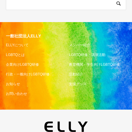
一般社団法人ELLY
ELLYについて
メンバー紹介
LGBTQとは
LGBTQ研修・講演活動
企業向けLGBTQ研修
教育機関・学生向けLGBTQ研修
行政・一般向けLGBTQ研修
活動紹介
お知らせ
支援グッズ
お問い合わせ