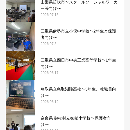
山梨県笛吹市〜スクールソーシャルワーカ
ー等向け〜
2026.07.15
三重県伊勢市立小俣中学校〜2年生と保護
者向け〜
2026.07.3
三重県立四日市中央工業高等学校〜1年生
向け〜
2026.06.17
鳥取県立鳥取湖陵高校〜3年生、教職員向
け〜
2026.06.12
奈良県 御杖村立御杖小学校〜保護者向
け〜