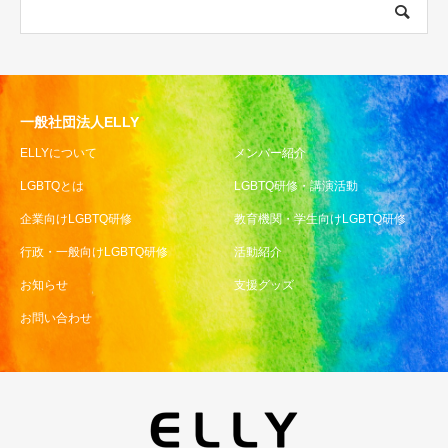
一般社団法人ELLY
ELLYについて
メンバー紹介
LGBTQとは
LGBTQ研修・講演活動
企業向けLGBTQ研修
教育機関・学生向けLGBTQ研修
行政・一般向けLGBTQ研修
活動紹介
お知らせ
支援グッズ
お問い合わせ