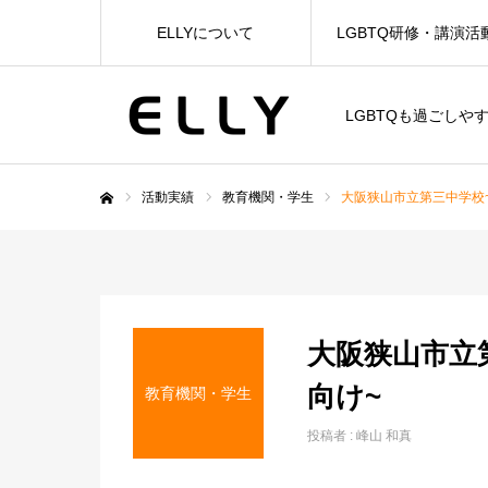
ELLYについて
LGBTQ研修・講演活
LGBTQも過ごしや
活動実績
教育機関・学生
大阪狭山市立第三中学校~
ホーム
大阪狭山市立
向け~
教育機関・学生
投稿者 :
峰山 和真