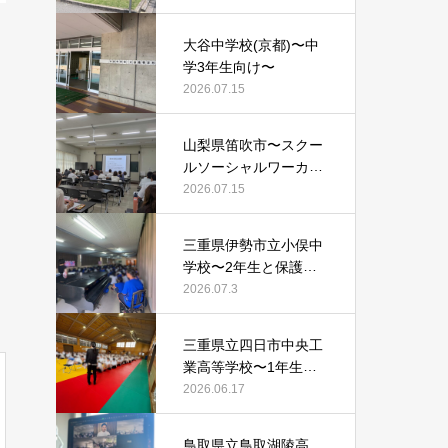
大谷中学校(京都)〜中
学3年生向け〜
2026.07.15
山梨県笛吹市〜スクー
ルソーシャルワーカー
等向け〜
2026.07.15
三重県伊勢市立小俣中
学校〜2年生と保護者
向け〜
2026.07.3
三重県立四日市中央工
業高等学校〜1年生向
け〜
2026.06.17
鳥取県立鳥取湖陵高