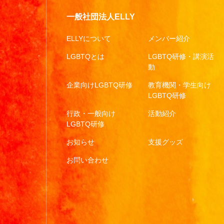
一般社団法人ELLY
ELLYについて
メンバー紹介
LGBTQとは
LGBTQ研修・講演活
動
企業向けLGBTQ研修
教育機関・学生向け
LGBTQ研修
行政・一般向け
活動紹介
LGBTQ研修
お知らせ
支援グッズ
お問い合わせ