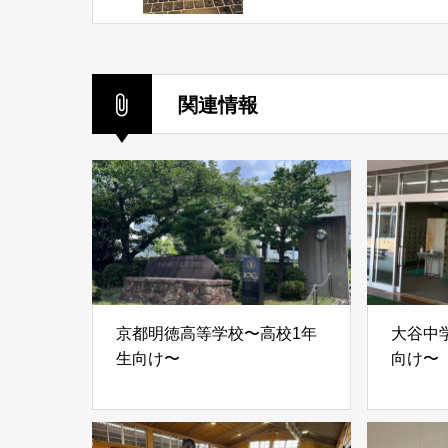
関連情報
京都明徳高等学校〜高校1年
大谷中学
生向け〜
向け〜