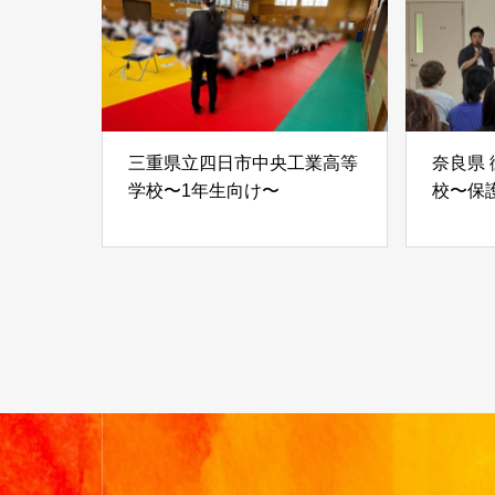
三重県立四日市中央工業高等
奈良県
学校〜1年生向け〜
校〜保