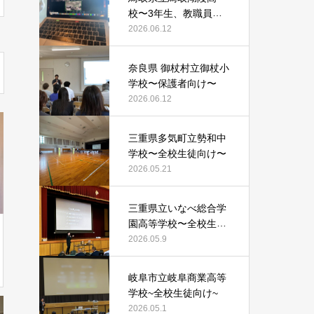
校〜3年生、教職員向
け〜
2026.06.12
奈良県 御杖村立御杖小
学校〜保護者向け〜
2026.06.12
三重県多気町立勢和中
学校〜全校生徒向け〜
2026.05.21
三重県立いなべ総合学
園高等学校〜全校生徒
向け〜
2026.05.9
岐阜市立岐阜商業高等
学校~全校生徒向け~
2026.05.1