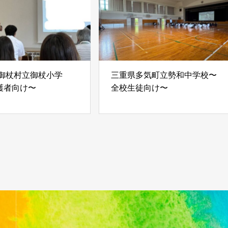
 御杖村立御杖小学
三重県多気町立勢和中学校〜
護者向け〜
全校生徒向け〜