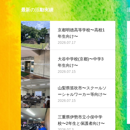
最新の活動実績
京都明徳高等学校〜高校1
年生向け〜
2026.07.17
大谷中学校(京都)〜中学3
年生向け〜
2026.07.15
山梨県笛吹市〜スクールソ
ーシャルワーカー等向け〜
2026.07.15
三重県伊勢市立小俣中学
校〜2年生と保護者向け〜
2026.07.3