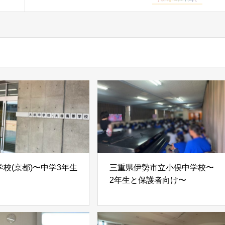
校(京都)〜中学3年生
三重県伊勢市立小俣中学校〜
2年生と保護者向け〜