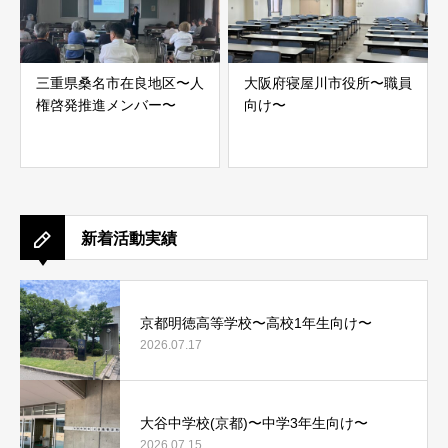
三重県桑名市在良地区〜人
大阪府寝屋川市役所〜職員
権啓発推進メンバー〜
向け〜
新着活動実績
京都明徳高等学校〜高校1年生向け〜
2026.07.17
大谷中学校(京都)〜中学3年生向け〜
2026.07.15