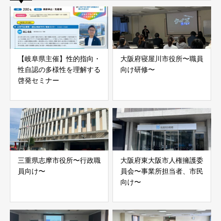
【岐阜県主催】性的指向・
大阪府寝屋川市役所〜職員
性自認の多様性を理解する
向け研修〜
啓発セミナー
三重県志摩市役所〜行政職
大阪府東大阪市人権擁護委
員向け〜
員会〜事業所担当者、市民
向け〜