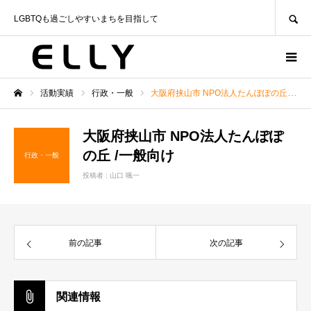
SEARCH
LGBTQも過ごしやすいまちを目指して
活動実績
行政・一般
大阪府挟山市 NPO法人たんぽぽの丘 /一般向け
ホーム
大阪府挟山市 NPO法人たんぽぽ
の丘 /一般向け
行政・一般
投稿者 :
山口 颯一
前の記事
次の記事
関連情報