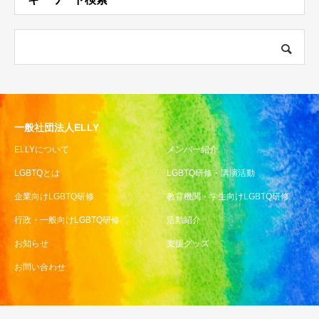
一般社団法人ELLY
ELLYについて
メンバー紹介
LGBTQとは
LGBTQ研修・講演活動
企業向けLGBTQ研修
教育機関・学生向けLGBTQ研修
行政・一般向けLGBTQ研修
活動紹介
お知らせ
支援グッズ
お問い合わせ