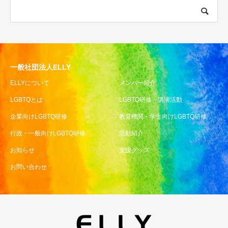
一般社団法人ELLY
ELLYについて
メンバー紹介
LGBTQとは
LGBTQ研修・講演活動
企業向けLGBTQ研修
教育機関・学生向けLGBTQ研修
行政・一般向けLGBTQ研修
活動紹介
お知らせ
支援グッズ
お問い合わせ