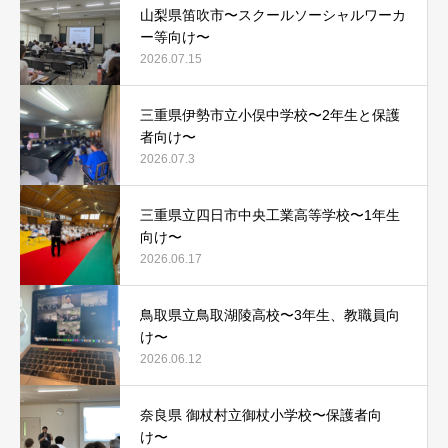
山梨県笛吹市〜スクールソーシャルワーカ
ー等向け〜
2026.07.15
三重県伊勢市立小俣中学校〜2年生と保護
者向け〜
2026.07.3
三重県立四日市中央工業高等学校〜1年生
向け〜
2026.06.17
鳥取県立鳥取湖陵高校〜3年生、教職員向
け〜
2026.06.12
奈良県 御杖村立御杖小学校〜保護者向
け〜