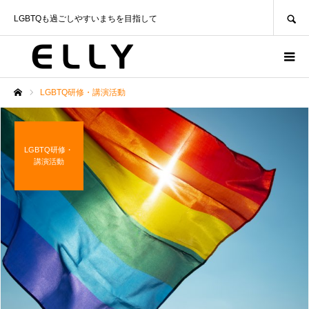
SEARCH
LGBTQも過ごしやすいまちを目指して
LGBTQ研修・講演活動
ホーム
LGBTQ研修・
講演活動