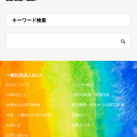
キーワード検索
一般社団法人ELLY
ELLYについて
メンバー紹介
LGBTQとは
LGBTQ研修・講演活動
企業向けLGBTQ研修
教育機関・学生向けLGBTQ研修
行政・一般向けLGBTQ研修
活動紹介
お知らせ
支援グッズ
お問い合わせ