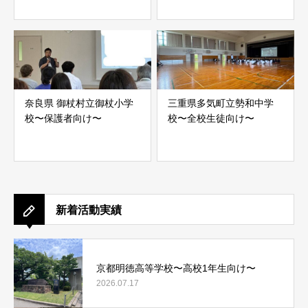
奈良県 御杖村立御杖小学
三重県多気町立勢和中学
校〜保護者向け〜
校〜全校生徒向け〜
新着活動実績
京都明徳高等学校〜高校1年生向け〜
2026.07.17