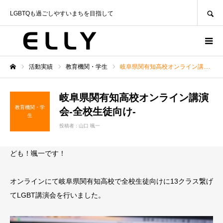
SEARCH
LGBTQも過ごしやすいまちを目指して
活動実績
教育機関・学生
岐阜県関有知高校オンライン講演会-全校生徒向け-
ホーム
岐阜県関有知高校オンライン講演
教育機関・学
会-全校生徒向け-
生
投稿者 :
山口 颯一
ども！颯一です！
オンラインにて岐阜県関有知高校で全校生徒向けに13クラス繋げ
てLGBT講演会を行いました。