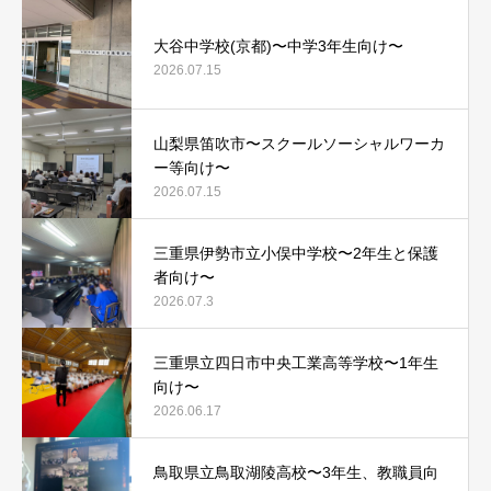
大谷中学校(京都)〜中学3年生向け〜
2026.07.15
山梨県笛吹市〜スクールソーシャルワーカ
ー等向け〜
2026.07.15
三重県伊勢市立小俣中学校〜2年生と保護
者向け〜
2026.07.3
三重県立四日市中央工業高等学校〜1年生
向け〜
2026.06.17
鳥取県立鳥取湖陵高校〜3年生、教職員向