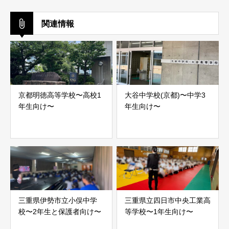
関連情報
京都明徳高等学校〜高校1
大谷中学校(京都)〜中学3
年生向け〜
年生向け〜
三重県伊勢市立小俣中学
三重県立四日市中央工業高
校〜2年生と保護者向け〜
等学校〜1年生向け〜