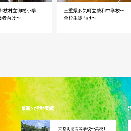
 御杖村立御杖小学
三重県多気町立勢和中学校〜
護者向け〜
全校生徒向け〜
最新の活動実績
京都明徳高等学校〜高校1