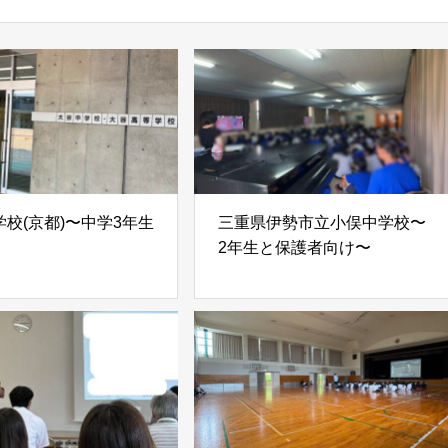
校(京都)〜中学3年生
三重県伊勢市立小俣中学校〜
2年生と保護者向け〜