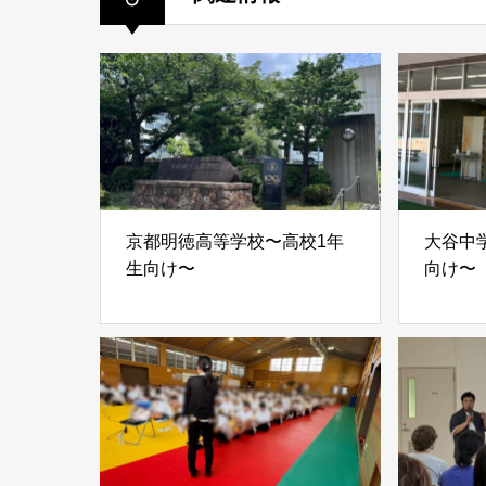
京都明徳高等学校〜高校1年
大谷中学
生向け〜
向け〜