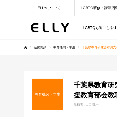
ELLYについて
LGBTQ研修・講演活
LGBTQも過ごしや
活動実績
教育機関・学生
千葉県教育研究会市川支
ホーム
千葉県教育研
援教育部会教
教育機関・学生
投稿者 :
山口 颯一