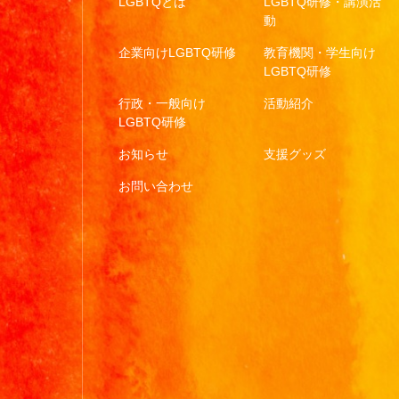
LGBTQとは
LGBTQ研修・講演活
動
企業向けLGBTQ研修
教育機関・学生向け
LGBTQ研修
行政・一般向け
活動紹介
LGBTQ研修
お知らせ
支援グッズ
お問い合わせ