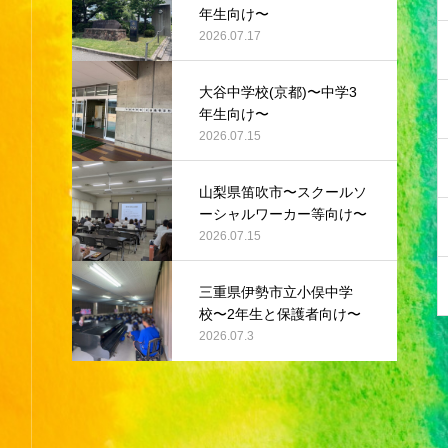
年生向け〜
2026.07.17
大谷中学校(京都)〜中学3
年生向け〜
2026.07.15
山梨県笛吹市〜スクールソ
ーシャルワーカー等向け〜
2026.07.15
三重県伊勢市立小俣中学
校〜2年生と保護者向け〜
2026.07.3