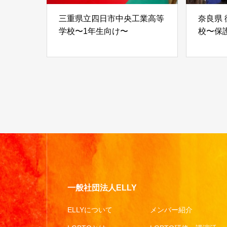
三重県立四日市中央工業高等
奈良県
学校〜1年生向け〜
校〜保
一般社団法人ELLY
ELLYについて
メンバー紹介