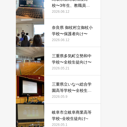
校〜3年生、教職員向
け〜
2026.06.12
奈良県 御杖村立御杖小
学校〜保護者向け〜
2026.06.12
三重県多気町立勢和中
学校〜全校生徒向け〜
2026.05.21
三重県立いなべ総合学
園高等学校〜全校生徒
向け〜
2026.05.9
岐阜市立岐阜商業高等
学校~全校生徒向け~
2026.05.1