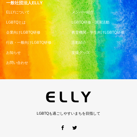
一般社団法人ELLY
ELLYについて
メンバー紹介
LGBTQとは
LGBTQ研修・講演活動
企業向けLGBTQ研修
教育機関・学生向けLGBTQ研修
行政・一般向けLGBTQ研修
活動紹介
お知らせ
支援グッズ
お問い合わせ
LGBTQも過ごしやすいまちを目指して