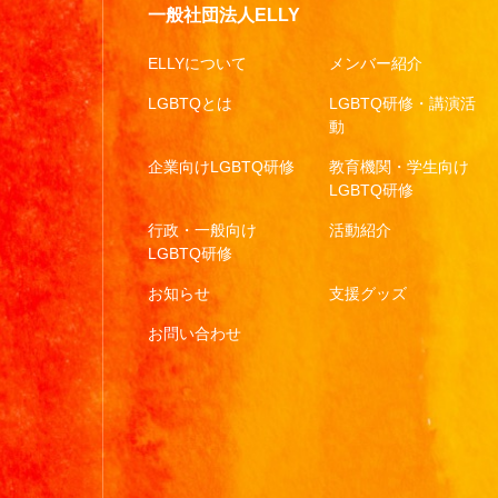
一般社団法人ELLY
ELLYについて
メンバー紹介
LGBTQとは
LGBTQ研修・講演活
動
企業向けLGBTQ研修
教育機関・学生向け
LGBTQ研修
行政・一般向け
活動紹介
LGBTQ研修
お知らせ
支援グッズ
お問い合わせ