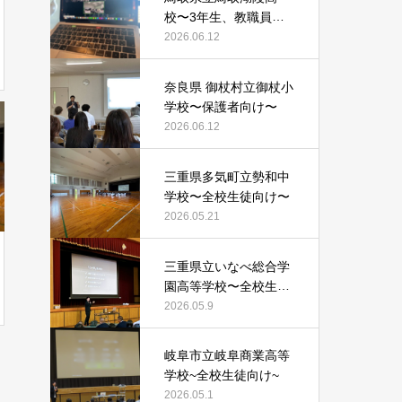
校〜3年生、教職員向
け〜
2026.06.12
奈良県 御杖村立御杖小
学校〜保護者向け〜
2026.06.12
三重県多気町立勢和中
学校〜全校生徒向け〜
2026.05.21
三重県立いなべ総合学
園高等学校〜全校生徒
向け〜
2026.05.9
岐阜市立岐阜商業高等
学校~全校生徒向け~
2026.05.1