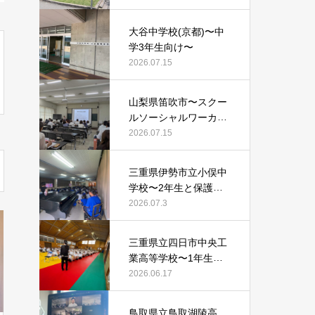
大谷中学校(京都)〜中
学3年生向け〜
2026.07.15
山梨県笛吹市〜スクー
ルソーシャルワーカー
等向け〜
2026.07.15
三重県伊勢市立小俣中
学校〜2年生と保護者
向け〜
2026.07.3
三重県立四日市中央工
業高等学校〜1年生向
け〜
2026.06.17
鳥取県立鳥取湖陵高