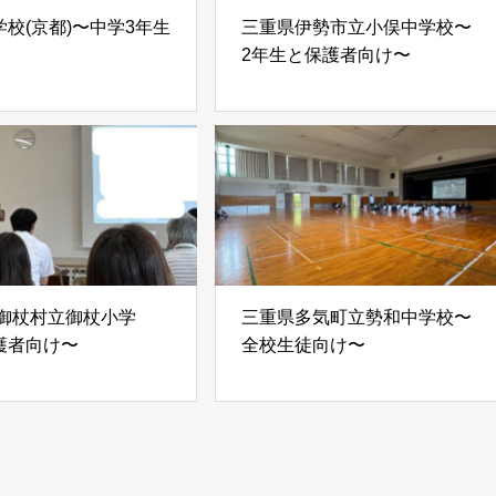
校(京都)〜中学3年生
三重県伊勢市立小俣中学校〜
2年生と保護者向け〜
 御杖村立御杖小学
三重県多気町立勢和中学校〜
護者向け〜
全校生徒向け〜