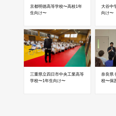
京都明徳高等学校〜高校1年
大谷中学
生向け〜
向け〜
三重県立四日市中央工業高等
奈良県
学校〜1年生向け〜
校〜保