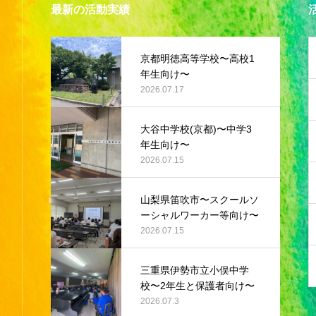
最新の活動実績
京都明徳高等学校〜高校1
年生向け〜
2026.07.17
大谷中学校(京都)〜中学3
年生向け〜
2026.07.15
山梨県笛吹市〜スクールソ
ーシャルワーカー等向け〜
2026.07.15
三重県伊勢市立小俣中学
校〜2年生と保護者向け〜
2026.07.3