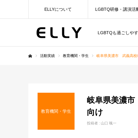
ELLYについて
LGBTQ研修・講演活
LGBTQも過ごしや
活動実績
教育機関・学生
岐阜県美濃市 武義高校
ホーム
岐阜県美濃市
向け
教育機関・学生
投稿者 :
山口 颯一