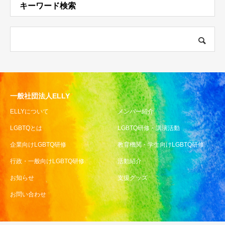
キーワード検索
一般社団法人ELLY
ELLYについて
メンバー紹介
LGBTQとは
LGBTQ研修・講演活動
企業向けLGBTQ研修
教育機関・学生向けLGBTQ研修
行政・一般向けLGBTQ研修
活動紹介
お知らせ
支援グッズ
お問い合わせ