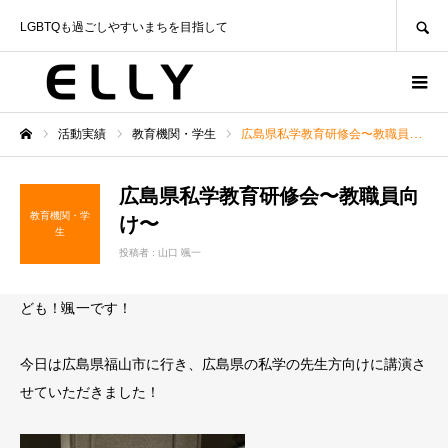
SEARCH
LGBTQも過ごしやすいまちを目指して
活動実績
教育機関・学生
広島県私学教育研修会〜教職員向け〜
ホーム
広島県私学教育研修会〜教職員向
教育機関・学
け〜
生
投稿者 :
山口 颯一
ども！颯一です！
今日は広島県福山市に行き、広島県の私学の先生方向けに講演さ
せていただきました！