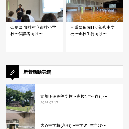
奈良県 御杖村立御杖小学
三重県多気町立勢和中学
校〜保護者向け〜
校〜全校生徒向け〜
新着活動実績
京都明徳高等学校〜高校1年生向け〜
2026.07.17
大谷中学校(京都)〜中学3年生向け〜