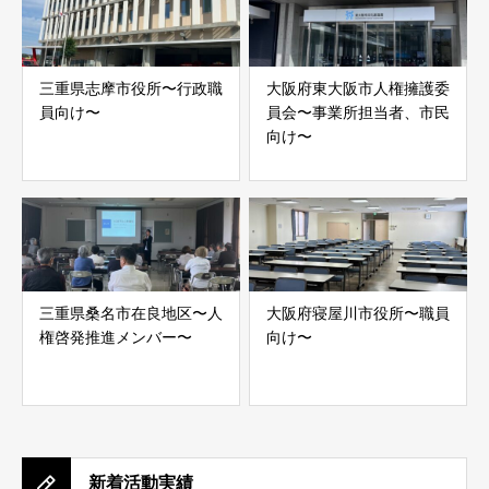
三重県志摩市役所〜行政職
大阪府東大阪市人権擁護委
員向け〜
員会〜事業所担当者、市民
向け〜
三重県桑名市在良地区〜人
大阪府寝屋川市役所〜職員
権啓発推進メンバー〜
向け〜
新着活動実績