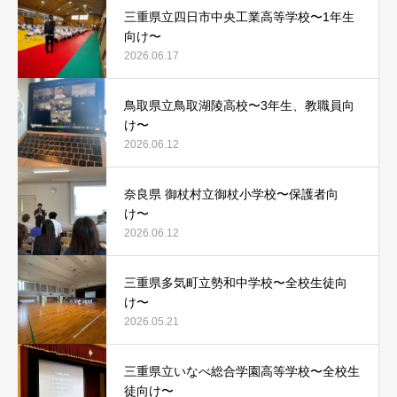
三重県立四日市中央工業高等学校〜1年生
向け〜
2026.06.17
鳥取県立鳥取湖陵高校〜3年生、教職員向
け〜
2026.06.12
奈良県 御杖村立御杖小学校〜保護者向
け〜
2026.06.12
三重県多気町立勢和中学校〜全校生徒向
け〜
2026.05.21
三重県立いなべ総合学園高等学校〜全校生
徒向け〜