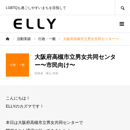
SEARCH
LGBTQも過ごしやすいまちを目指して
活動実績
行政・一般
大阪府高槻市立男女共同センター〜市民向け〜
ホーム
大阪府高槻市立男女共同センタ
ー〜市民向け〜
行政・一般
投稿者 :
峰山 和真
こんにちは！
ELLYのカズマです！
本日は大阪府高槻市立男女共同センターで