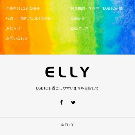
企業向けLGBTQ研修
教育機関・学生向けLGBTQ研修
行政・一般向けLGBTQ研修
活動紹介
お知らせ
支援グッズ
お問い合わせ
LGBTQも過ごしやすいまちを目指して
© ELLY