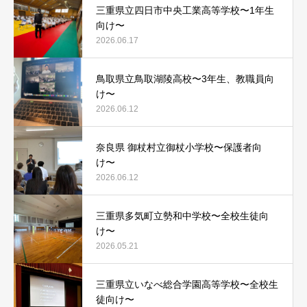
三重県立四日市中央工業高等学校〜1年生
向け〜
2026.06.17
鳥取県立鳥取湖陵高校〜3年生、教職員向
け〜
2026.06.12
奈良県 御杖村立御杖小学校〜保護者向
け〜
2026.06.12
三重県多気町立勢和中学校〜全校生徒向
け〜
2026.05.21
三重県立いなべ総合学園高等学校〜全校生
徒向け〜