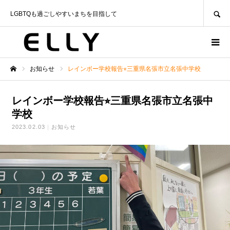
SEARCH
LGBTQも過ごしやすいまちを目指して
お知らせ
レインボー学校報告⭐︎三重県名張市立名張中学校
ホーム
レインボー学校報告⭐︎三重県名張市立名張中
学校
2023.02.03
お知らせ