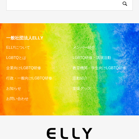
一般社団法人ELLY
ELLYについて
メンバー紹介
LGBTQとは
LGBTQ研修・講演活動
企業向けLGBTQ研修
教育機関・学生向けLGBTQ研修
行政・一般向けLGBTQ研修
活動紹介
お知らせ
支援グッズ
お問い合わせ