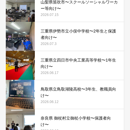
山梨県笛吹市〜スクールソーシャルワーカ
ー等向け〜
2026.07.15
三重県伊勢市立小俣中学校〜2年生と保護
者向け〜
2026.07.3
三重県立四日市中央工業高等学校〜1年生
向け〜
2026.06.17
鳥取県立鳥取湖陵高校〜3年生、教職員向
け〜
2026.06.12
奈良県 御杖村立御杖小学校〜保護者向
け〜