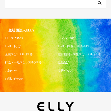
一般社団法人ELLY
ELLYについて
メンバー紹介
LGBTQとは
LGBTQ研修・講演活動
企業向けLGBTQ研修
教育機関・学生向けLGBTQ研修
行政・一般向けLGBTQ研修
活動紹介
お知らせ
支援グッズ
お問い合わせ