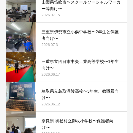
山梨県笛吹市〜スクールソーシャルワーカ
ー等向け〜
2026.07.15
三重県伊勢市立小俣中学校〜2年生と保護
者向け〜
2026.07.3
三重県立四日市中央工業高等学校〜1年生
向け〜
2026.06.17
鳥取県立鳥取湖陵高校〜3年生、教職員向
け〜
2026.06.12
奈良県 御杖村立御杖小学校〜保護者向
け〜