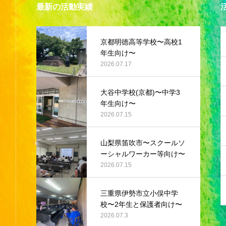
最新の活動実績
京都明徳高等学校〜高校1
年生向け〜
2026.07.17
大谷中学校(京都)〜中学3
年生向け〜
2026.07.15
山梨県笛吹市〜スクールソ
ーシャルワーカー等向け〜
2026.07.15
三重県伊勢市立小俣中学
校〜2年生と保護者向け〜
2026.07.3