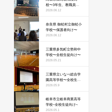
校〜3年生、教職員向
け〜
2026.06.12
奈良県 御杖村立御杖小
学校〜保護者向け〜
2026.06.12
三重県多気町立勢和中
学校〜全校生徒向け〜
2026.05.21
三重県立いなべ総合学
園高等学校〜全校生徒
向け〜
2026.05.9
岐阜市立岐阜商業高等
学校~全校生徒向け~
2026.05.1