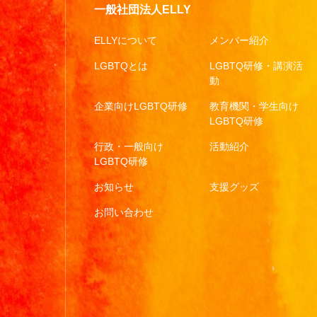
一般社団法人ELLY
ELLYについて
メンバー紹介
LGBTQとは
LGBTQ研修・講演活
動
企業向けLGBTQ研修
教育機関・学生向け
LGBTQ研修
行政・一般向け
活動紹介
LGBTQ研修
お知らせ
支援グッズ
お問い合わせ