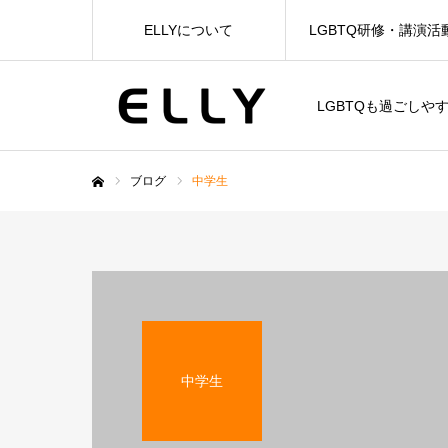
ELLYについて
LGBTQ研修・講演活
LGBTQも過ごしや
ブログ
中学生
ホーム
中学生