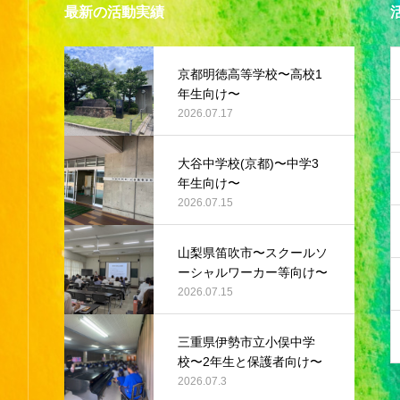
最新の活動実績
京都明徳高等学校〜高校1
年生向け〜
2026.07.17
大谷中学校(京都)〜中学3
年生向け〜
2026.07.15
山梨県笛吹市〜スクールソ
ーシャルワーカー等向け〜
2026.07.15
三重県伊勢市立小俣中学
校〜2年生と保護者向け〜
2026.07.3