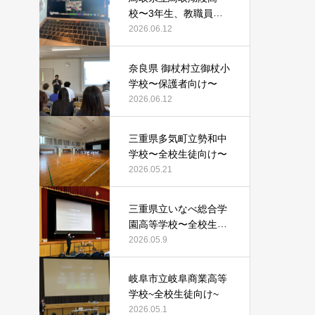
校〜3年生、教職員向
け〜
2026.06.12
奈良県 御杖村立御杖小
学校〜保護者向け〜
2026.06.12
三重県多気町立勢和中
学校〜全校生徒向け〜
2026.05.21
三重県立いなべ総合学
園高等学校〜全校生徒
向け〜
2026.05.9
岐阜市立岐阜商業高等
学校~全校生徒向け~
2026.05.1