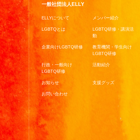
一般社団法人ELLY
ELLYについて
メンバー紹介
LGBTQとは
LGBTQ研修・講演活
動
企業向けLGBTQ研修
教育機関・学生向け
LGBTQ研修
行政・一般向け
活動紹介
LGBTQ研修
お知らせ
支援グッズ
お問い合わせ