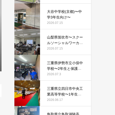
大谷中学校(京都)〜中
学3年生向け〜
2026.07.15
山梨県笛吹市〜スクー
ルソーシャルワーカー
等向け〜
2026.07.15
三重県伊勢市立小俣中
学校〜2年生と保護者
向け〜
2026.07.3
三重県立四日市中央工
業高等学校〜1年生向
け〜
2026.06.17
鳥取県立鳥取湖陵高