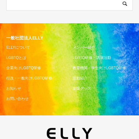
一般社団法人ELLY
ELLYについて
メンバー紹介
LGBTQとは
LGBTQ研修・講演活動
企業向けLGBTQ研修
教育機関・学生向けLGBTQ研修
行政・一般向けLGBTQ研修
活動紹介
お知らせ
支援グッズ
お問い合わせ