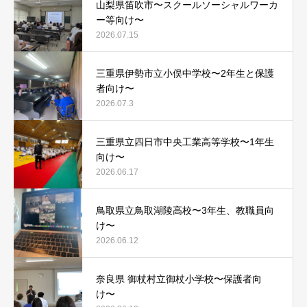
山梨県笛吹市〜スクールソーシャルワーカ
ー等向け〜
2026.07.15
三重県伊勢市立小俣中学校〜2年生と保護
者向け〜
2026.07.3
三重県立四日市中央工業高等学校〜1年生
向け〜
2026.06.17
鳥取県立鳥取湖陵高校〜3年生、教職員向
け〜
2026.06.12
奈良県 御杖村立御杖小学校〜保護者向
け〜