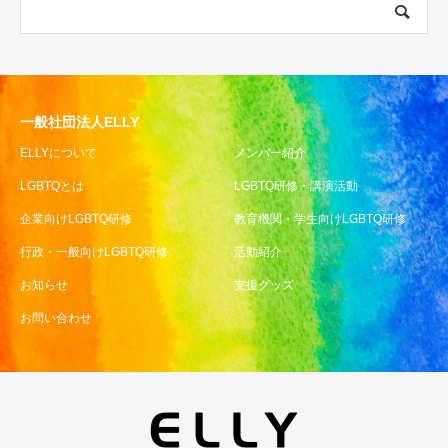
一般社団法人ELLY
ELLYについて
メンバー紹介
LGBTQとは
LGBTQ研修・講演活動
企業向けLGBTQ研修
教育機関・学生向けLGBTQ研修
行政・一般向けLGBTQ研修
活動紹介
お知らせ
支援グッズ
お問い合わせ