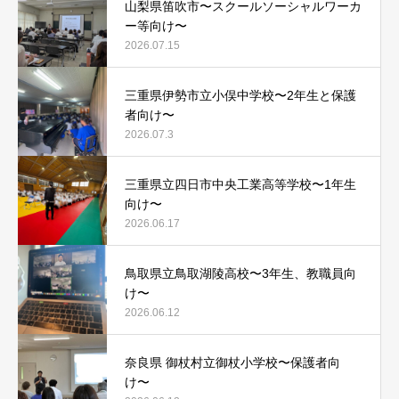
山梨県笛吹市〜スクールソーシャルワーカ
ー等向け〜
2026.07.15
三重県伊勢市立小俣中学校〜2年生と保護
者向け〜
2026.07.3
三重県立四日市中央工業高等学校〜1年生
向け〜
2026.06.17
鳥取県立鳥取湖陵高校〜3年生、教職員向
け〜
2026.06.12
奈良県 御杖村立御杖小学校〜保護者向
け〜