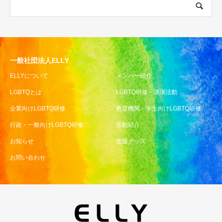
一般社団法人ELLY
ELLYについて
メンバー紹介
LGBTQとは
LGBTQ研修・講演活動
企業向けLGBTQ研修
教育機関・学生向けLGBTQ研修
行政・一般向けLGBTQ研修
活動紹介
お知らせ
支援グッズ
お問い合わせ