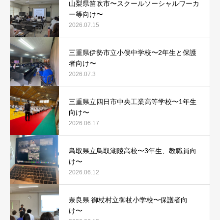
山梨県笛吹市〜スクールソーシャルワーカ
ー等向け〜
2026.07.15
三重県伊勢市立小俣中学校〜2年生と保護
者向け〜
2026.07.3
三重県立四日市中央工業高等学校〜1年生
向け〜
2026.06.17
鳥取県立鳥取湖陵高校〜3年生、教職員向
け〜
2026.06.12
奈良県 御杖村立御杖小学校〜保護者向
け〜