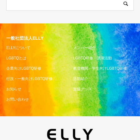
一般社団法人ELLY
ELLYについて
メンバー紹介
LGBTQとは
LGBTQ研修・講演活動
企業向けLGBTQ研修
教育機関・学生向けLGBTQ研修
行政・一般向けLGBTQ研修
活動紹介
お知らせ
支援グッズ
お問い合わせ