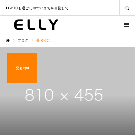
SEARCH
LGBTQも過ごしやすいまちを目指して
ブログ
桑名lgbt
ホーム
桑名lgbt