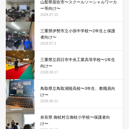
山梨県笛吹市〜スクールソーシャルワーカ
ー等向け〜
2026.07.15
三重県伊勢市立小俣中学校〜2年生と保護
者向け〜
2026.07.3
三重県立四日市中央工業高等学校〜1年生
向け〜
2026.06.17
鳥取県立鳥取湖陵高校〜3年生、教職員向
け〜
2026.06.12
奈良県 御杖村立御杖小学校〜保護者向
け〜