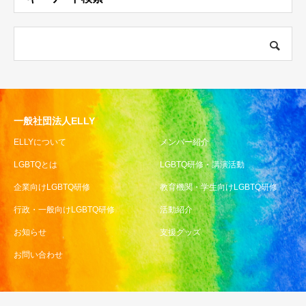
一般社団法人ELLY
ELLYについて
メンバー紹介
LGBTQとは
LGBTQ研修・講演活動
企業向けLGBTQ研修
教育機関・学生向けLGBTQ研修
行政・一般向けLGBTQ研修
活動紹介
お知らせ
支援グッズ
お問い合わせ