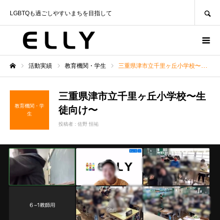
SEARCH
LGBTQも過ごしやすいまちを目指して
活動実績
教育機関・学生
三重県津市立千里ヶ丘小学校〜生徒向け〜
ホーム
三重県津市立千里ヶ丘小学校〜生
教育機関・学
徒向け〜
生
投稿者 :
佐野 恒祐