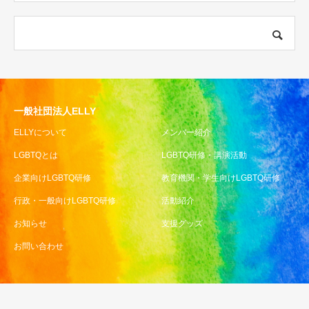
一般社団法人ELLY
ELLYについて
メンバー紹介
LGBTQとは
LGBTQ研修・講演活動
企業向けLGBTQ研修
教育機関・学生向けLGBTQ研修
行政・一般向けLGBTQ研修
活動紹介
お知らせ
支援グッズ
お問い合わせ