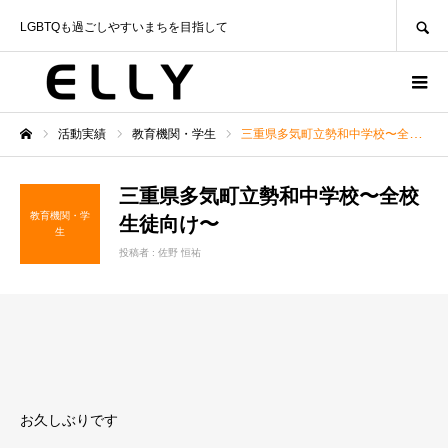
SEARCH
LGBTQも過ごしやすいまちを目指して
活動実績
教育機関・学生
三重県多気町立勢和中学校〜全校生徒向け〜
ホーム
三重県多気町立勢和中学校〜全校
教育機関・学
生徒向け〜
生
投稿者 :
佐野 恒祐
お久しぶりです