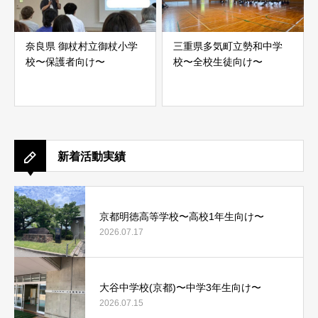
奈良県 御杖村立御杖小学
三重県多気町立勢和中学
校〜保護者向け〜
校〜全校生徒向け〜
新着活動実績
京都明徳高等学校〜高校1年生向け〜
2026.07.17
大谷中学校(京都)〜中学3年生向け〜
2026.07.15