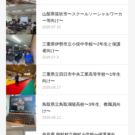
山梨県笛吹市〜スクールソーシャルワーカ
ー等向け〜
2026.07.15
三重県伊勢市立小俣中学校〜2年生と保護
者向け〜
2026.07.3
三重県立四日市中央工業高等学校〜1年生
向け〜
2026.06.17
鳥取県立鳥取湖陵高校〜3年生、教職員向
け〜
2026.06.12
奈良県 御杖村立御杖小学校〜保護者向