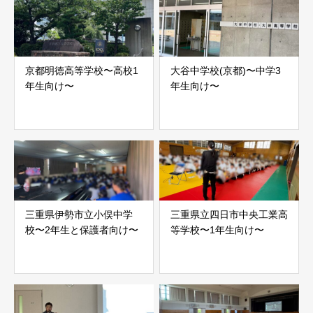
京都明徳高等学校〜高校1
大谷中学校(京都)〜中学3
年生向け〜
年生向け〜
三重県伊勢市立小俣中学
三重県立四日市中央工業高
校〜2年生と保護者向け〜
等学校〜1年生向け〜