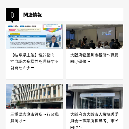
関連情報
【岐阜県主催】性的指向・
大阪府寝屋川市役所〜職員
性自認の多様性を理解する
向け研修〜
啓発セミナー
三重県志摩市役所〜行政職
大阪府東大阪市人権擁護委
員向け〜
員会〜事業所担当者、市民
向け〜