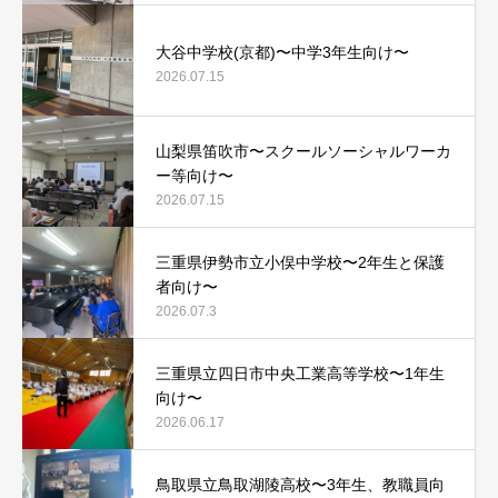
大谷中学校(京都)〜中学3年生向け〜
2026.07.15
山梨県笛吹市〜スクールソーシャルワーカ
ー等向け〜
2026.07.15
三重県伊勢市立小俣中学校〜2年生と保護
者向け〜
2026.07.3
三重県立四日市中央工業高等学校〜1年生
向け〜
2026.06.17
鳥取県立鳥取湖陵高校〜3年生、教職員向