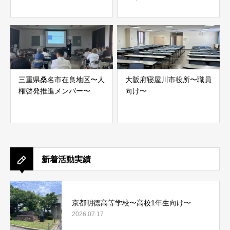
三重県桑名市在良地区〜人
大阪府寝屋川市役所〜職員
権啓発推進メンバー〜
向け〜
新着活動実績
京都明徳高等学校〜高校1年生向け〜
2026.07.17