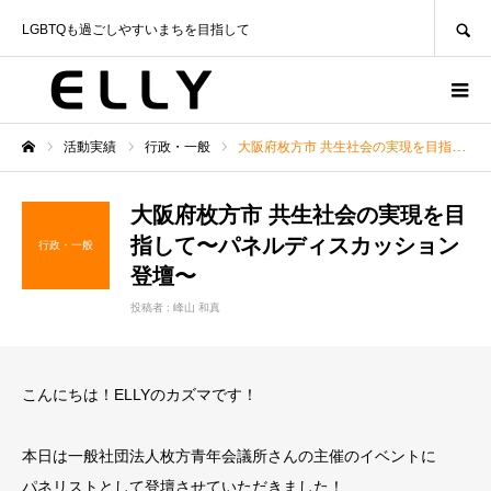
SEARCH
LGBTQも過ごしやすいまちを目指して
活動実績
行政・一般
大阪府枚方市 共生社会の実現を目指して〜パネルディスカッション登壇〜
ホーム
大阪府枚方市 共生社会の実現を目
指して〜パネルディスカッション
行政・一般
登壇〜
投稿者 :
峰山 和真
こんにちは！ELLYのカズマです！
本日は一般社団法人枚方青年会議所さんの主催のイベントに
パネリストとして登壇させていただきました！