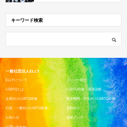
キーワード検索
一般社団法人ELLY
ELLYについて
メンバー紹介
LGBTQとは
LGBTQ研修・講演活動
企業向けLGBTQ研修
教育機関・学生向けLGBTQ研修
行政・一般向けLGBTQ研修
活動紹介
お知らせ
支援グッズ
お問い合わせ