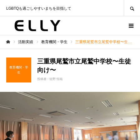
SEARCH
LGBTQも過ごしやすいまちを目指して
活動実績
教育機関・学生
三重県尾鷲市立尾鷲中学校〜生徒向け〜
ホーム
三重県尾鷲市立尾鷲中学校〜生徒
教育機関・学
向け〜
生
投稿者 :
佐野 恒祐