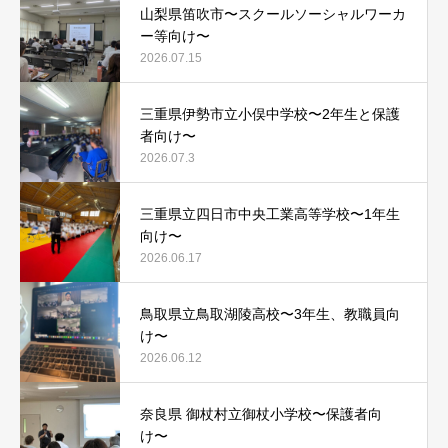
山梨県笛吹市〜スクールソーシャルワーカ
ー等向け〜
2026.07.15
三重県伊勢市立小俣中学校〜2年生と保護
者向け〜
2026.07.3
三重県立四日市中央工業高等学校〜1年生
向け〜
2026.06.17
鳥取県立鳥取湖陵高校〜3年生、教職員向
け〜
2026.06.12
奈良県 御杖村立御杖小学校〜保護者向
け〜