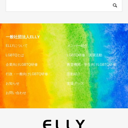
一般社団法人ELLY
ELLYについて
メンバー紹介
LGBTQとは
LGBTQ研修・講演活動
企業向けLGBTQ研修
教育機関・学生向けLGBTQ研修
行政・一般向けLGBTQ研修
活動紹介
お知らせ
支援グッズ
お問い合わせ