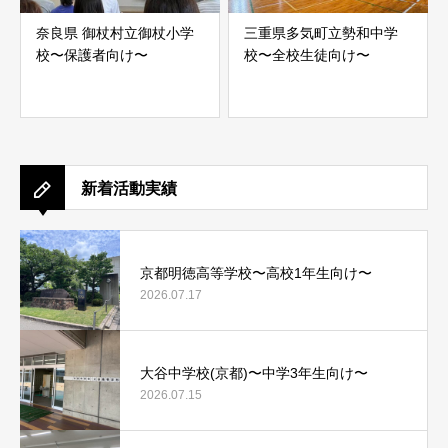
奈良県 御杖村立御杖小学
三重県多気町立勢和中学
校〜保護者向け〜
校〜全校生徒向け〜
新着活動実績
京都明徳高等学校〜高校1年生向け〜
2026.07.17
大谷中学校(京都)〜中学3年生向け〜
2026.07.15