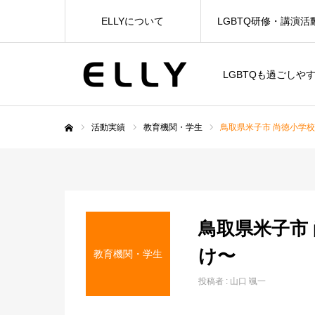
ELLYについて
LGBTQ研修・講演活
LGBTQも過ごしや
活動実績
教育機関・学生
鳥取県米子市 尚徳小学
ホーム
鳥取県米子市
け〜
教育機関・学生
投稿者 :
山口 颯一