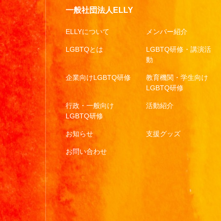
一般社団法人ELLY
ELLYについて
メンバー紹介
LGBTQとは
LGBTQ研修・講演活
動
企業向けLGBTQ研修
教育機関・学生向け
LGBTQ研修
行政・一般向け
活動紹介
LGBTQ研修
お知らせ
支援グッズ
お問い合わせ