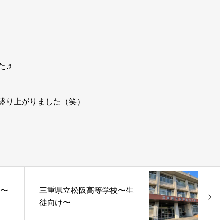
た♬
盛り上がりました（笑）
校〜
三重県立松阪高等学校〜生
徒向け〜