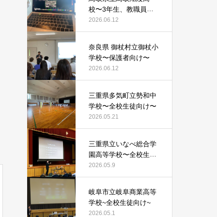
校〜3年生、教職員向
け〜
2026.06.12
奈良県 御杖村立御杖小
学校〜保護者向け〜
2026.06.12
三重県多気町立勢和中
学校〜全校生徒向け〜
2026.05.21
三重県立いなべ総合学
園高等学校〜全校生徒
向け〜
2026.05.9
岐阜市立岐阜商業高等
学校~全校生徒向け~
2026.05.1