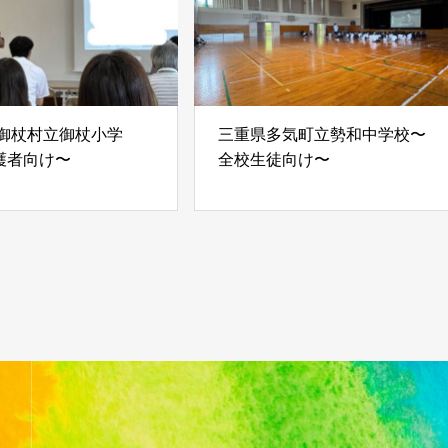
 御杖村立御杖小学
三重県多気町立勢和中学校〜
護者向け〜
全校生徒向け〜