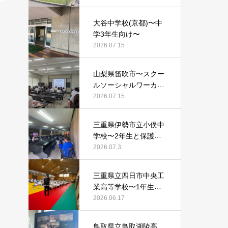
大谷中学校(京都)〜中
学3年生向け〜
2026.07.15
山梨県笛吹市〜スクー
ルソーシャルワーカー
等向け〜
2026.07.15
三重県伊勢市立小俣中
学校〜2年生と保護者
向け〜
2026.07.3
三重県立四日市中央工
業高等学校〜1年生向
け〜
2026.06.17
鳥取県立鳥取湖陵高