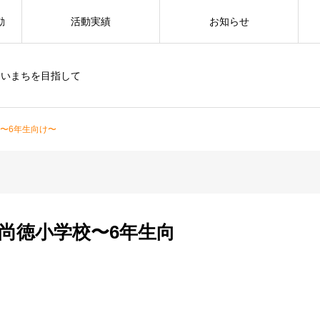
動
活動実績
お知らせ
すいまちを目指して
校〜6年生向け〜
 尚徳小学校〜6年生向