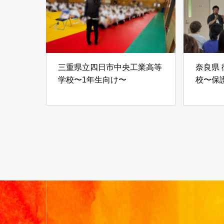
三重県立四日市中央工業高等
奈良県
学校〜1年生向け〜
校〜保