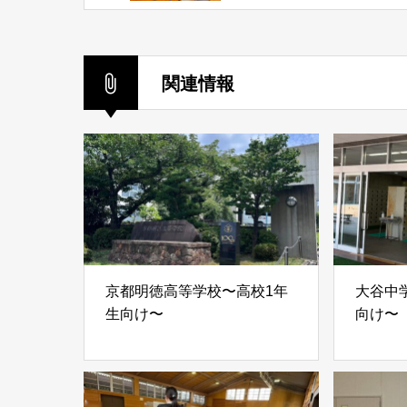
関連情報
京都明徳高等学校〜高校1年
大谷中学
生向け〜
向け〜