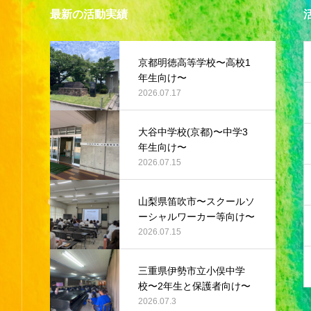
最新の活動実績
京都明徳高等学校〜高校1
年生向け〜
2026.07.17
大谷中学校(京都)〜中学3
年生向け〜
2026.07.15
山梨県笛吹市〜スクールソ
ーシャルワーカー等向け〜
2026.07.15
三重県伊勢市立小俣中学
校〜2年生と保護者向け〜
2026.07.3