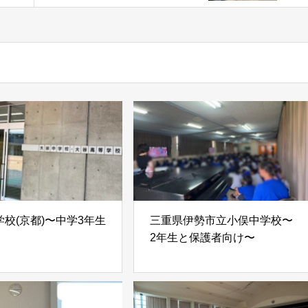
校(京都)〜中学3年生
三重県伊勢市立小俣中学校〜
2年生と保護者向け〜