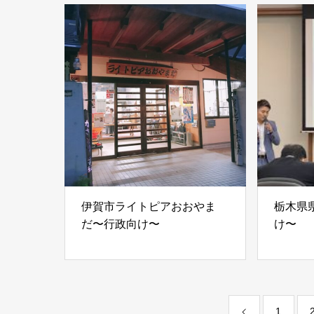
伊賀市ライトピアおおやま
栃木県
だ〜行政向け〜
け〜
1