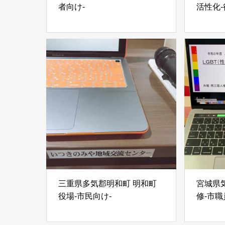
者向け-
活性化-
三重県多気郡明和町 明和町
宮城県
役場-市民向け-
修-市職