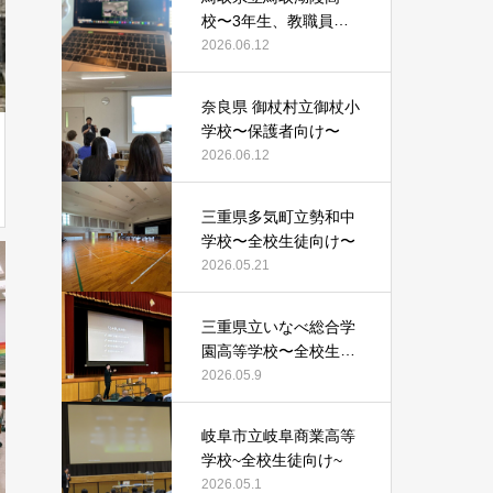
校〜3年生、教職員向
け〜
2026.06.12
奈良県 御杖村立御杖小
学校〜保護者向け〜
2026.06.12
三重県多気町立勢和中
学校〜全校生徒向け〜
2026.05.21
三重県立いなべ総合学
園高等学校〜全校生徒
向け〜
2026.05.9
岐阜市立岐阜商業高等
学校~全校生徒向け~
2026.05.1