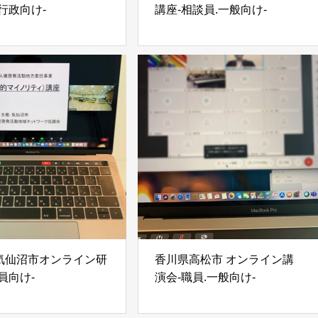
行政向け-
講座-相談員.一般向け-
気仙沼市オンライン研
香川県高松市 オンライン講
員向け-
演会-職員.一般向け-