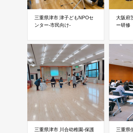
三重県津市 津子どもNPOセ
大阪府
ンター-市民向け-
ー研修
三重県津市 川合幼稚園-保護
三重県