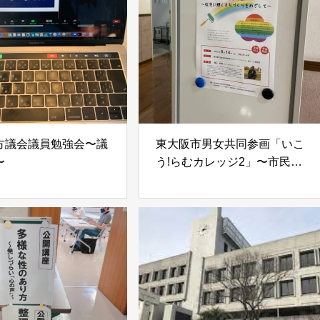
方議会議員勉強会〜議
東大阪市男女共同参画「いこ
〜
う!らむカレッジ2」〜市民向
け〜