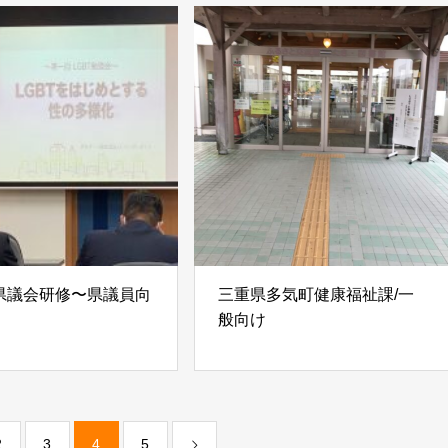
県議会研修〜県議員向
三重県多気町健康福祉課/一
般向け
2
3
4
5