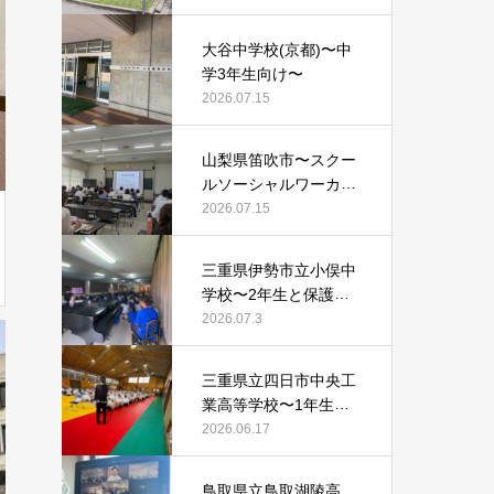
大谷中学校(京都)〜中
学3年生向け〜
2026.07.15
山梨県笛吹市〜スクー
ルソーシャルワーカー
等向け〜
2026.07.15
三重県伊勢市立小俣中
学校〜2年生と保護者
向け〜
2026.07.3
三重県立四日市中央工
業高等学校〜1年生向
け〜
2026.06.17
鳥取県立鳥取湖陵高