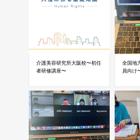
介護美容研究所大阪校〜初任
全国地
者研修講座〜
員向け