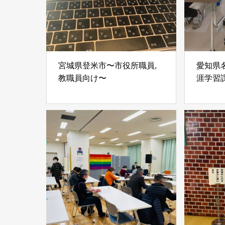
宮城県登米市〜市役所職員,
愛知県
教職員向け〜
涯学習